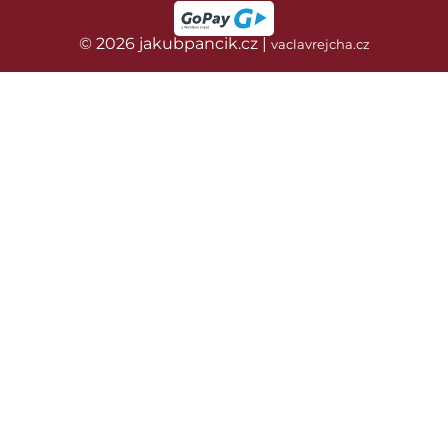
© 2026 jakubpancik.cz |
vaclavrejcha.cz