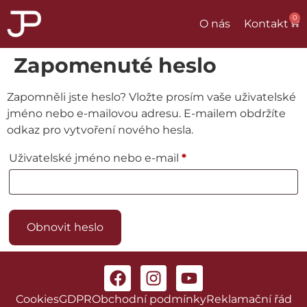
0
O nás
Kontakt
Zapomenuté heslo
Zapomněli jste heslo? Vložte prosím vaše uživatelské
jméno nebo e-mailovou adresu. E-mailem obdržíte
odkaz pro vytvoření nového hesla.
Uživatelské jméno nebo e-mail
*
Obnovit heslo
Alternative:
Cookies
GDPR
Obchodní podmínky
Reklamační řád